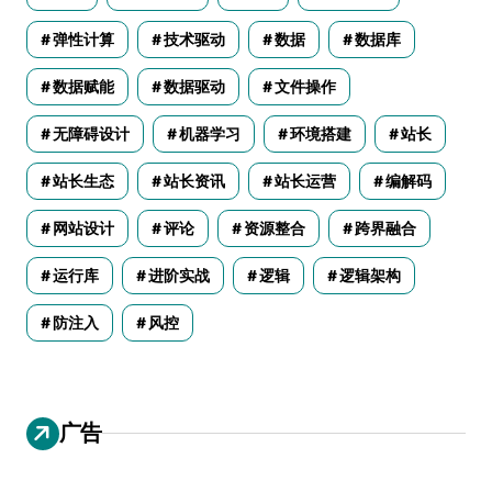
弹性计算
技术驱动
数据
数据库
数据赋能
数据驱动
文件操作
无障碍设计
机器学习
环境搭建
站长
站长生态
站长资讯
站长运营
编解码
网站设计
评论
资源整合
跨界融合
运行库
进阶实战
逻辑
逻辑架构
防注入
风控
广告