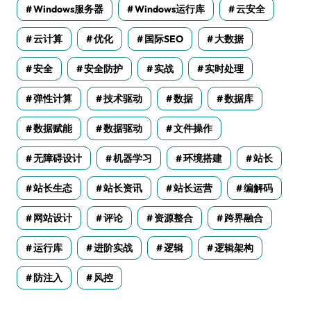
Windows服务器
Windows运行库
云安全
云计算
优化
国际SEO
大数据
安全
安全防护
实战
实时处理
弹性计算
技术驱动
数据
数据库
数据赋能
数据驱动
文件操作
无障碍设计
机器学习
环境搭建
站长
站长生态
站长资讯
站长运营
编解码
网站设计
评论
资源整合
跨界融合
运行库
进阶实战
逻辑
逻辑架构
防注入
风控