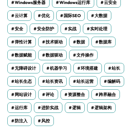
Windows服务器
Windows运行库
云安全
云计算
优化
国际SEO
大数据
安全
安全防护
实战
实时处理
弹性计算
技术驱动
数据
数据库
数据赋能
数据驱动
文件操作
无障碍设计
机器学习
环境搭建
站长
站长生态
站长资讯
站长运营
编解码
网站设计
评论
资源整合
跨界融合
运行库
进阶实战
逻辑
逻辑架构
防注入
风控