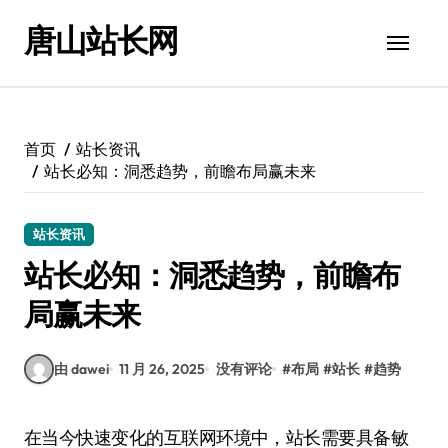
跳
唐山站长网
转
到
内
容
首页
站长资讯
站长必知：洞悉趋势，前瞻布局赢未来
站长资讯
站长必知：洞悉趋势，前瞻布
局赢未来
由 dawei
11 月 26, 2025
没有评论
#
布局
#
站长
#
趋势
在当今快速变化的互联网环境中，站长需要具备敏