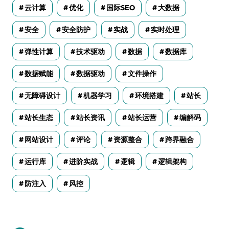
云计算
优化
国际SEO
大数据
安全
安全防护
实战
实时处理
弹性计算
技术驱动
数据
数据库
数据赋能
数据驱动
文件操作
无障碍设计
机器学习
环境搭建
站长
站长生态
站长资讯
站长运营
编解码
网站设计
评论
资源整合
跨界融合
运行库
进阶实战
逻辑
逻辑架构
防注入
风控