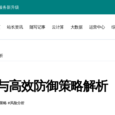
优化升级
控新智略
页
站长资讯
随写记事
云计算
大数据
运营中心
创新新趋势
科技新蓝海
新蓝图
析
智变新篇
率双升级
值新跃迁
与高效防御策略解析
多元融合新潮
策略
#
风险分析