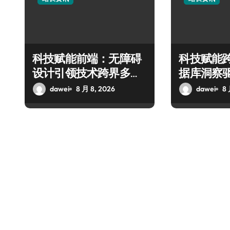
科技赋能前端：无障碍
科技赋能
设计引领技术跨界多元
据库洞察
融合新潮
新升级
dawei
8 月 8, 2026
dawei
8 