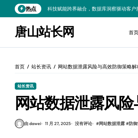
跳
热点
外闻科技新趋势，跨界融合赋能前端站长
转
到
跨界洞察数据脉搏，科技融合赋能站长风
内
唐山站长网
容
首
服务器技术融合赋能科技，开启站长跨界
服务器技术跨界融合创新，赋能站长掘金
技术赋能跨界融合：重构站长圈科技生态
首页
站长资讯
网站数据泄露风险与高效防御策略解
边缘AI赋能跨界融合，驱动站长资讯生态
科技赋能评论洞察，技术驱动站长内核效
站长资讯
科技赋能评论解析：技术驱动站长资讯价
网站数据泄露风险
科技赋能前端：无障碍设计引领技术跨界
由 dawei
11 月 27, 2025
没有评论
#
网站数据泄露
#
防御