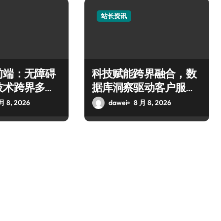
站长资讯
前端：无障碍
科技赋能跨界融合，数
技术跨界多元
据库洞察驱动客户服务
新升级
月 8, 2026
dawei
8 月 8, 2026