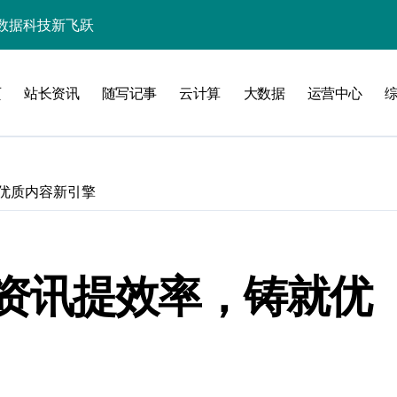
控信息流
体大数据处理革新
页
站长资讯
随写记事
云计算
大数据
运营中心
技驱动的性能优化术
心价值新潜力
的科技破局之道
优质内容新引擎
多元融合新潮
服务新升级
优化升级
资讯提效率，铸就优
动数据处理效能跃升