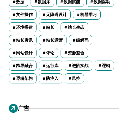
数据
数据库
数据赋能
数据驱动
文件操作
无障碍设计
机器学习
环境搭建
站长
站长生态
站长资讯
站长运营
编解码
网站设计
评论
资源整合
跨界融合
运行库
进阶实战
逻辑
逻辑架构
防注入
风控
广告