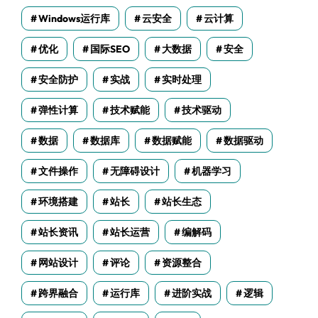
Windows运行库
云安全
云计算
优化
国际SEO
大数据
安全
安全防护
实战
实时处理
弹性计算
技术赋能
技术驱动
数据
数据库
数据赋能
数据驱动
文件操作
无障碍设计
机器学习
环境搭建
站长
站长生态
站长资讯
站长运营
编解码
网站设计
评论
资源整合
跨界融合
运行库
进阶实战
逻辑