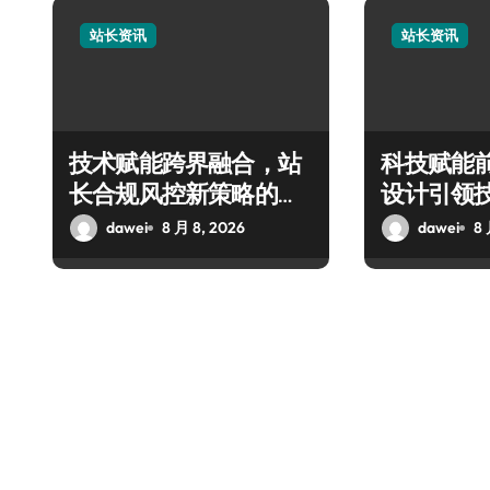
站长资讯
站长资讯
技术赋能跨界融合，站
科技赋能
长合规风控新策略的科
设计引领
技破局之道
融合新潮
dawei
8 月 8, 2026
dawei
8 