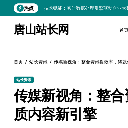
跳
热点
大数据赋能运维：实时处理提效，精准调
转
到
技术赋能：构建高效实时引擎，驱动多媒
内
唐山站长网
容
首
Go语言赋能大数据：实时引擎构建与科
技术赋能：构建实时引擎，解锁大数据核
技术赋能跨界融合，站长合规风控新策略
首页
站长资讯
传媒新视角：整合资讯提效率，铸就
科技赋能前端：无障碍设计引领技术跨界
科技赋能跨界融合，数据库洞察驱动客户
站长资讯
外闻科技新趋势，跨界融合赋能前端站长
传媒新视角：整合
大数据架构下实时引擎优化：技术革新驱
质内容新引擎