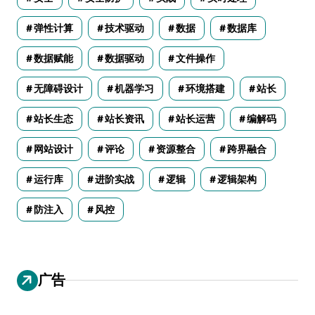
弹性计算
技术驱动
数据
数据库
数据赋能
数据驱动
文件操作
无障碍设计
机器学习
环境搭建
站长
站长生态
站长资讯
站长运营
编解码
网站设计
评论
资源整合
跨界融合
运行库
进阶实战
逻辑
逻辑架构
防注入
风控
广告