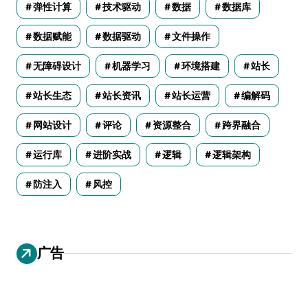
弹性计算
技术驱动
数据
数据库
数据赋能
数据驱动
文件操作
无障碍设计
机器学习
环境搭建
站长
站长生态
站长资讯
站长运营
编解码
网站设计
评论
资源整合
跨界融合
运行库
进阶实战
逻辑
逻辑架构
防注入
风控
广告