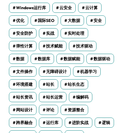
Windows运行库
云安全
云计算
优化
国际SEO
大数据
安全
安全防护
实战
实时处理
弹性计算
技术赋能
技术驱动
数据
数据库
数据赋能
数据驱动
文件操作
无障碍设计
机器学习
环境搭建
站长
站长生态
站长资讯
站长运营
编解码
网站设计
评论
资源整合
跨界融合
运行库
进阶实战
逻辑