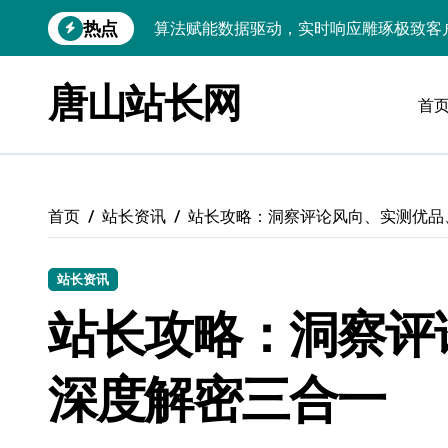
跳
热点
技术护航：Android大数据引擎，实时
转
到
技术赋能：科技筑基实时引擎，智驱大数
内
唐山站长网
容
首
技术破局：实时引擎赋能数据洪流，重塑
大数据架构下实时引擎优化：技术革新驱
技术赋能：实时数据处理引擎驱动企业大
首页
站长资讯
站长攻略：洞察评论风向、实测优品
大数据赋能运维：实时处理提效，精准调
技术赋能：构建高效实时引擎，驱动多媒
站长资讯
Go语言赋能大数据：实时引擎构建与科
站长攻略：洞察评
数据引擎科技赋能：实时处理驱动效能实
深度解密三合一