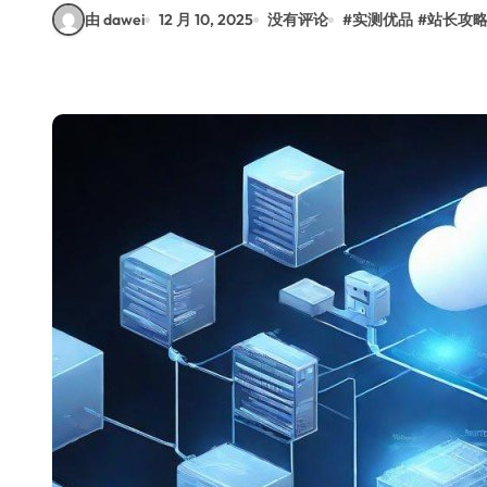
由 dawei
12 月 10, 2025
没有评论
#
实测优品
#
站长攻