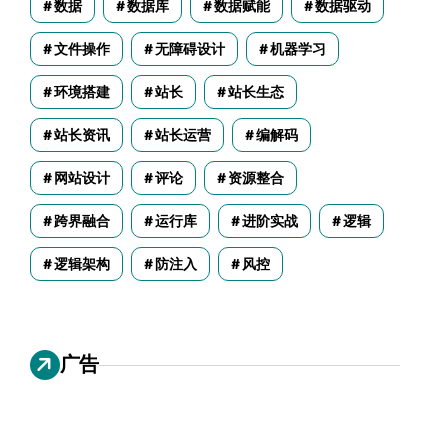
数据
数据库
数据赋能
数据驱动
文件操作
无障碍设计
机器学习
环境搭建
站长
站长生态
站长资讯
站长运营
编解码
网站设计
评论
资源整合
跨界融合
运行库
进阶实战
逻辑
逻辑架构
防注入
风控
广告