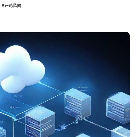
略
#
评论风向