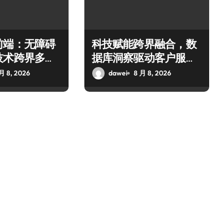
前端：无障碍
科技赋能跨界融合，数
技术跨界多元
据库洞察驱动客户服务
新升级
月 8, 2026
dawei
8 月 8, 2026