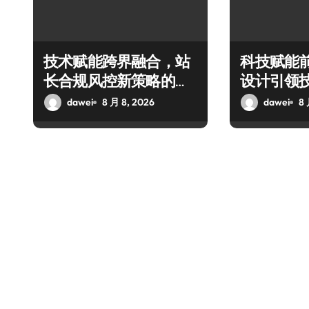
技术赋能跨界融合，站
科技赋能
长合规风控新策略的科
设计引领
技破局之道
融合新潮
dawei
8 月 8, 2026
dawei
8 