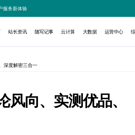
处理引领数据流新纪元
据秒级决策响应
页
站长资讯
随写记事
云计算
大数据
运营中心
大数据处理新科技
动数据处理效能跃升
数据科技新飞跃
、深度解密三合一
控信息流
体大数据处理革新
技驱动的性能优化术
论风向、实测优品、
现飞跃增长