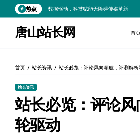
跳
热点
VR跨界融合新趋势：站长资源全攻略
转
到
数据驱动传媒革新：Android站长资讯全
内
唐山站长网
容
首
云计算弹性架构：智能资源调配揭秘
数据驱动传媒革新：交互优化实战解析
弹性计算架构下云客户端优化实践
首页
站长资讯
站长必览：评论风向领航，评测解析
数据驱动下的传媒生态量子跃迁
评论区掘金：技术站长内核提炼术
站长资讯
数据驱动创新：科技赋能传媒增长
站长必览：评论风
云安全护航传媒数据新趋势
轮驱动