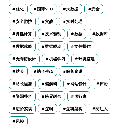
优化
国际SEO
大数据
安全
安全防护
实战
实时处理
弹性计算
技术驱动
数据
数据库
数据赋能
数据驱动
文件操作
无障碍设计
机器学习
环境搭建
站长
站长生态
站长资讯
站长运营
编解码
网站设计
评论
资源整合
跨界融合
运行库
进阶实战
逻辑
逻辑架构
防注入
风控