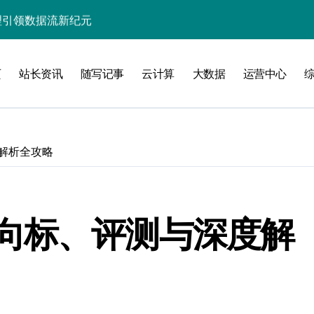
处理引领数据流新纪元
据秒级决策响应
页
站长资讯
随写记事
云计算
大数据
运营中心
大数据处理新科技
动数据处理效能跃升
数据科技新飞跃
解析全攻略
控信息流
体大数据处理革新
技驱动的性能优化术
向标、评测与深度解
现飞跃增长