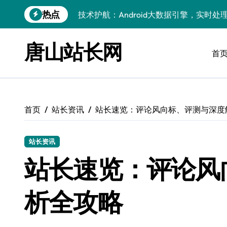
跳
热点
技术护航：Android大数据引擎，实时
转
到
技术赋能：科技筑基实时引擎，智驱大数
内
唐山站长网
容
首
技术破局：实时引擎赋能数据洪流，重塑
大数据架构下实时引擎优化：技术革新驱
技术赋能：实时数据处理引擎驱动企业大
首页
站长资讯
站长速览：评论风向标、评测与深度
大数据赋能运维：实时处理提效，精准调
技术赋能：构建高效实时引擎，驱动多媒
站长资讯
Go语言赋能大数据：实时引擎构建与科
站长速览：评论风
数据引擎科技赋能：实时处理驱动效能实
析全攻略