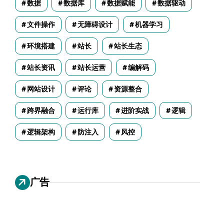
数据
数据库
数据赋能
数据驱动
文件操作
无障碍设计
机器学习
环境搭建
站长
站长生态
站长资讯
站长运营
编解码
网站设计
评论
资源整合
跨界融合
运行库
进阶实战
逻辑
逻辑架构
防注入
风控
广告