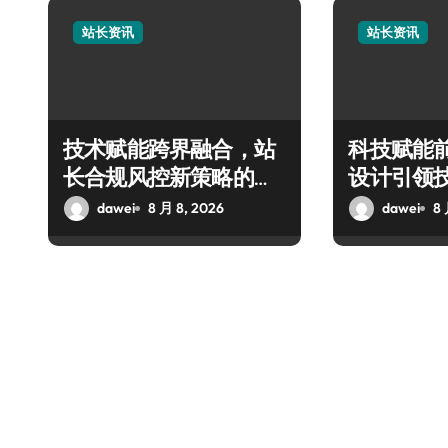
站长资讯
站长资讯
技术赋能跨界融合，站
科技赋能
长合规风控新策略的科
设计引领
技破局之道
融合新潮
dawei
8 月 8, 2026
dawei
8 