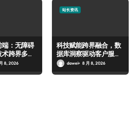
站长资讯
前端：无障碍
科技赋能跨界融合，数
技术跨界多元
据库洞察驱动客户服务
新升级
月 8, 2026
dawei
8 月 8, 2026