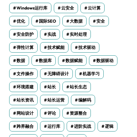
Windows运行库
云安全
云计算
优化
国际SEO
大数据
安全
安全防护
实战
实时处理
弹性计算
技术赋能
技术驱动
数据
数据库
数据赋能
数据驱动
文件操作
无障碍设计
机器学习
环境搭建
站长
站长生态
站长资讯
站长运营
编解码
网站设计
评论
资源整合
跨界融合
运行库
进阶实战
逻辑