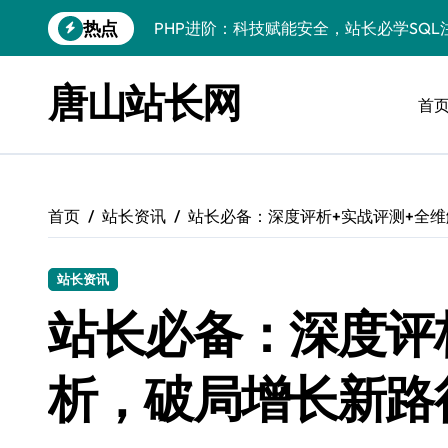
跳
热点
PHP进阶：科技赋能安全，站长必学防注
转
到
PHP进阶秘籍：自动化运维视角下的安全
内
唐山站长网
容
首
PHP进阶：科技赋能，深度解码安全防注
云安全护航传媒数据新趋势
数据驱动，科技赋能无障碍传媒革新
首页
站长资讯
站长必备：深度评析+实战评测+全
VR跨界融合新趋势：站长资源全攻略
数据驱动传媒革新：Android站长资讯全
站长资讯
云计算弹性架构：智能资源调配揭秘
站长必备：深度评
PHP进阶：机器学习赋能安全策略，智防
析，破局增长新路