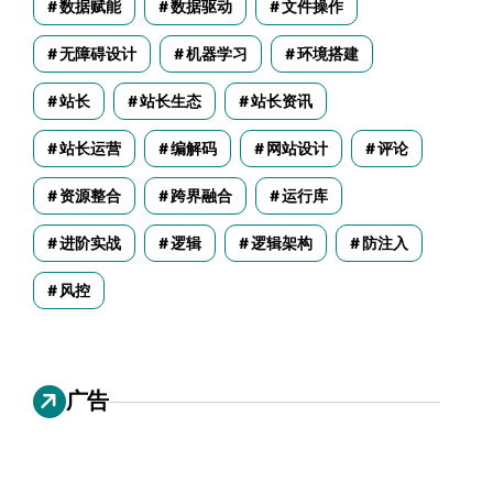
数据赋能
数据驱动
文件操作
无障碍设计
机器学习
环境搭建
站长
站长生态
站长资讯
站长运营
编解码
网站设计
评论
资源整合
跨界融合
运行库
进阶实战
逻辑
逻辑架构
防注入
风控
广告