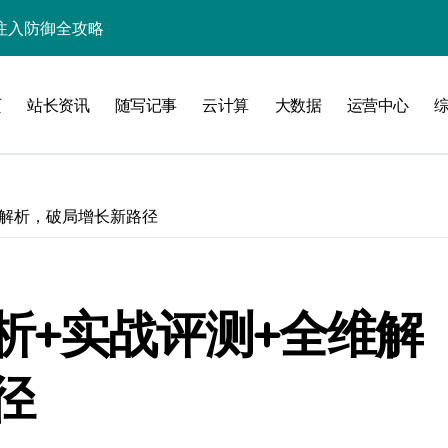
入核心策略
防注入科技实战
页
站长资讯
随写记事
云计算
大数据
运营中心
入实战秘籍
维解析，破局增长新路径
攻略
析+实战评测+全维解
注入攻克后端性能瓶颈
径