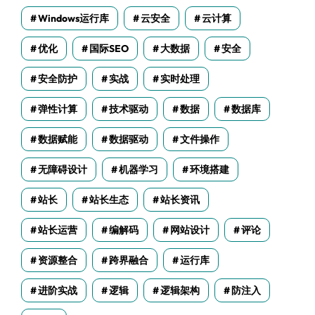
Windows运行库
云安全
云计算
优化
国际SEO
大数据
安全
安全防护
实战
实时处理
弹性计算
技术驱动
数据
数据库
数据赋能
数据驱动
文件操作
无障碍设计
机器学习
环境搭建
站长
站长生态
站长资讯
站长运营
编解码
网站设计
评论
资源整合
跨界融合
运行库
进阶实战
逻辑
逻辑架构
防注入