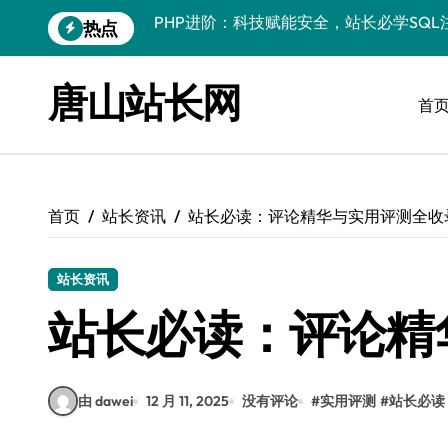
跳
热点
PHP进阶：科技赋能安全，站长必学防注
转
到
PHP进阶秘籍：自动化运维视角下的安全
内
唐山站长网
容
首
PHP进阶：科技赋能，深度解码安全防注
云安全护航传媒数据新趋势
数据驱动，科技赋能无障碍传媒革新
首页
站长资讯
站长必读：评论精华与实用评测全收
VR跨界融合新趋势：站长资源全攻略
数据驱动传媒革新：Android站长资讯全
站长资讯
云计算弹性架构：智能资源调配揭秘
站长必读：评论精
PHP进阶：机器学习赋能安全策略，智防
由 dawei
12 月 11, 2025
没有评论
#
实用评测
#
站长必读