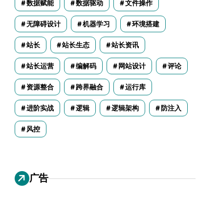
数据赋能
数据驱动
文件操作
无障碍设计
机器学习
环境搭建
站长
站长生态
站长资讯
站长运营
编解码
网站设计
评论
资源整合
跨界融合
运行库
进阶实战
逻辑
逻辑架构
防注入
风控
广告