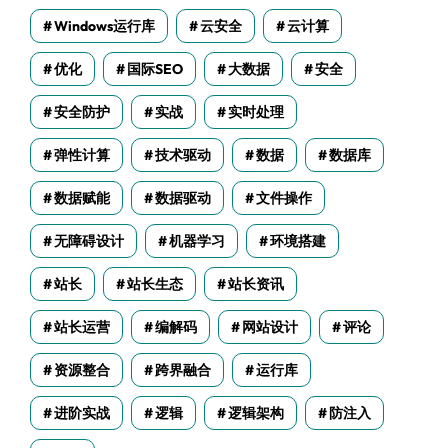
Windows运行库
云安全
云计算
优化
国际SEO
大数据
安全
安全防护
实战
实时处理
弹性计算
技术驱动
数据
数据库
数据赋能
数据驱动
文件操作
无障碍设计
机器学习
环境搭建
站长
站长生态
站长资讯
站长运营
编解码
网站设计
评论
资源整合
跨界融合
运行库
进阶实战
逻辑
逻辑架构
防注入