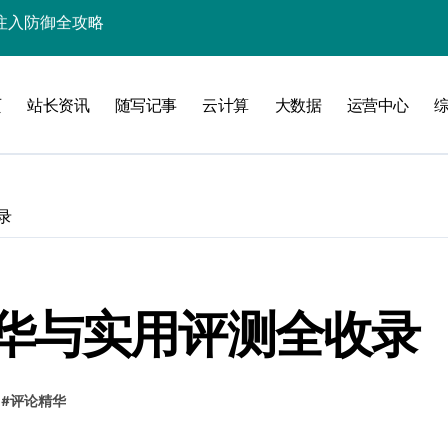
入核心策略
防注入科技实战
页
站长资讯
随写记事
云计算
大数据
运营中心
入实战秘籍
录
攻略
华与实用评测全收录
注入攻克后端性能瓶颈
#
评论精华