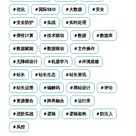
优化
国际SEO
大数据
安全
安全防护
实战
实时处理
弹性计算
技术驱动
数据
数据库
数据赋能
数据驱动
文件操作
无障碍设计
机器学习
环境搭建
站长
站长生态
站长资讯
站长运营
编解码
网站设计
评论
资源整合
跨界融合
运行库
进阶实战
逻辑
逻辑架构
防注入
风控