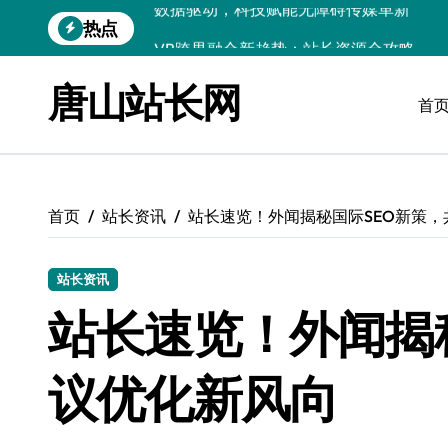
跳
热点
VR跨界融合新趋势：站长资源全攻略
转
到
数据驱动传媒革新：Android站长资讯全
内
唐山站长网
容
首
云计算弹性架构：智能资源调配揭秘
数据驱动传媒革新：交互优化实战解析
弹性计算架构下云客户端优化实践
首页
站长资讯
站长速览！外闻揭秘国际SEO新策，
数据驱动下的传媒生态量子跃迁
评论区掘金：技术站长内核提炼术
站长资讯
数据驱动创新：科技赋能传媒增长
站长速览！外闻揭
云安全护航传媒数据新趋势
议优化新风向