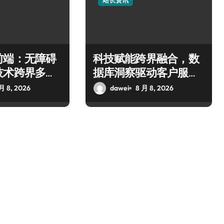
站长资讯
前端：无障碍
科技赋能跨界融合，数
技术跨界多元
据库洞察驱动客户服务
新升级
月 8, 2026
dawei
8 月 8, 2026