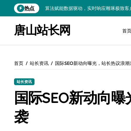
跳
热点
技术护航：Android大数据引擎，实时
转
到
技术赋能：科技筑基实时引擎，智驱大数
内
唐山站长网
容
首
技术破局：实时引擎赋能数据洪流，重塑
大数据架构下实时引擎优化：技术革新驱
技术赋能：实时数据处理引擎驱动企业大
首页
站长资讯
国际SEO新动向曝光，站长热议浪潮
大数据赋能运维：实时处理提效，精准调
技术赋能：构建高效实时引擎，驱动多媒
站长资讯
Go语言赋能大数据：实时引擎构建与科
国际SEO新动向
数据引擎科技赋能：实时处理驱动效能实
袭