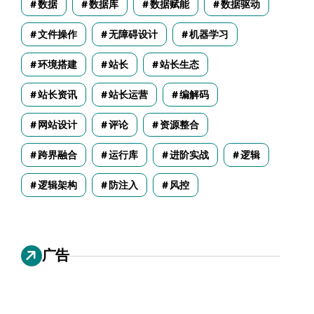
数据
数据库
数据赋能
数据驱动
文件操作
无障碍设计
机器学习
环境搭建
站长
站长生态
站长资讯
站长运营
编解码
网站设计
评论
资源整合
跨界融合
运行库
进阶实战
逻辑
逻辑架构
防注入
风控
广告