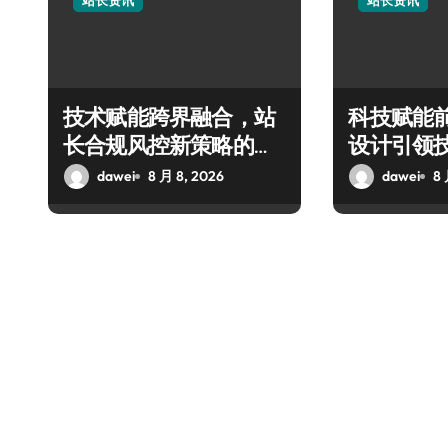
站长资讯
站长资讯
技术赋能跨界融合，站
科技赋能
长合规风控新策略的科
设计引领
技破局之道
融合新潮
dawei
8 月 8, 2026
dawei
8 