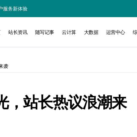
处理引领数据流新纪元
据秒级决策响应
页
站长资讯
随写记事
云计算
大数据
运营中心
大数据处理新科技
动数据处理效能跃升
数据科技新飞跃
来袭
控信息流
体大数据处理革新
技驱动的性能优化术
曝光，站长热议浪潮来
现飞跃增长