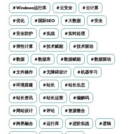
Windows运行库
云安全
云计算
优化
国际SEO
大数据
安全
安全防护
实战
实时处理
弹性计算
技术赋能
技术驱动
数据
数据库
数据赋能
数据驱动
文件操作
无障碍设计
机器学习
环境搭建
站长
站长生态
站长资讯
站长运营
编解码
网站设计
评论
资源整合
跨界融合
运行库
进阶实战
逻辑