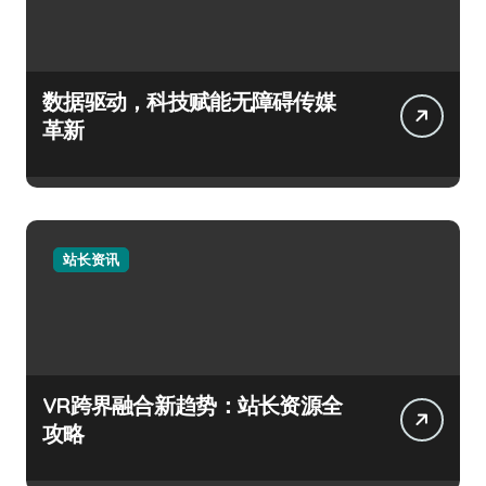
数据驱动，科技赋能无障碍传媒
革新
站长资讯
VR跨界融合新趋势：站长资源全
攻略