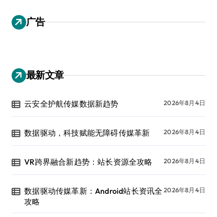
广告
最新文章
云安全护航传媒数据新趋势
2026年8月4日
数据驱动，科技赋能无障碍传媒革新
2026年8月4日
VR跨界融合新趋势：站长资源全攻略
2026年8月4日
数据驱动传媒革新：Android站长资讯全
2026年8月4日
攻略