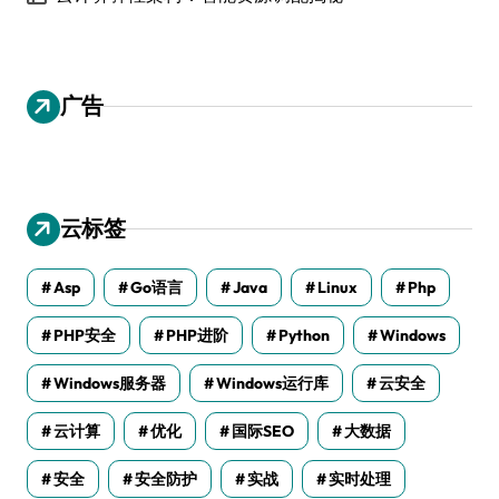
广告
云标签
Asp
Go语言
Java
Linux
Php
PHP安全
PHP进阶
Python
Windows
Windows服务器
Windows运行库
云安全
云计算
优化
国际SEO
大数据
安全
安全防护
实战
实时处理