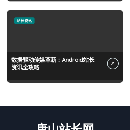
站长资讯
数据驱动传媒革新：Android站长
资讯全攻略
唐山站长网