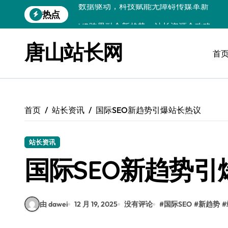
跳
热点
VR跨界融合新趋势：站长资源全攻略
转
到
数据驱动传媒革新：Android站长资讯全
内
唐山站长网
容
首
云计算弹性架构：智能资源调配揭秘
数据驱动传媒革新：交互优化实战解析
弹性计算架构下云客户端优化实践
首页
站长资讯
国际SEO新趋势引爆站长热议
数据驱动下的传媒生态量子跃迁
评论区掘金：技术站长内核提炼术
站长资讯
数据驱动创新：科技赋能传媒增长
国际SEO新趋势引
云安全护航传媒数据新趋势
由 dawei
12 月 19, 2025
没有评论
#
国际SEO
#
新趋势
#