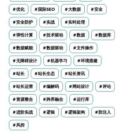
优化
国际SEO
大数据
安全
安全防护
实战
实时处理
弹性计算
技术驱动
数据
数据库
数据赋能
数据驱动
文件操作
无障碍设计
机器学习
环境搭建
站长
站长生态
站长资讯
站长运营
编解码
网站设计
评论
资源整合
跨界融合
运行库
进阶实战
逻辑
逻辑架构
防注入
风控