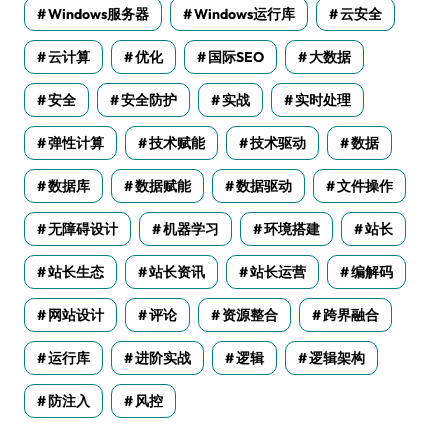
Windows服务器
Windows运行库
云安全
云计算
优化
国际SEO
大数据
安全
安全防护
实战
实时处理
弹性计算
技术赋能
技术驱动
数据
数据库
数据赋能
数据驱动
文件操作
无障碍设计
机器学习
环境搭建
站长
站长生态
站长资讯
站长运营
编解码
网站设计
评论
资源整合
跨界融合
运行库
进阶实战
逻辑
逻辑架构
防注入
风控