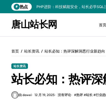
跳
热点
PHP进阶：科技赋能安全，站长必学防注
转
到
PHP进阶秘籍：自动化运维视角下的安全
内
唐山站长网
容
首
PHP进阶：科技赋能，深度解码安全防注
云安全护航传媒数据新趋势
数据驱动，科技赋能无障碍传媒革新
首页
站长资讯
站长必知：热评深解洞悉行业新趋向
VR跨界融合新趋势：站长资源全攻略
数据驱动传媒革新：Android站长资讯全
站长资讯
云计算弹性架构：智能资源调配揭秘
站长必知：热评深
PHP进阶：机器学习赋能安全策略，智防
由 dawei
12 月 19, 2025
没有评论
#
热评
#
站长
#
行业趋