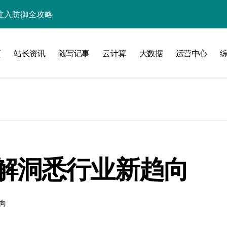
入核心策略
防注入科技实战
页
站长资讯
随写记事
云计算
大数据
运营中心
入实战秘籍
攻略
解洞悉行业新趋向
注入攻克后端性能瓶颈
向