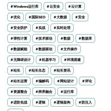
Windows运行库
云安全
云计算
优化
国际SEO
大数据
安全
安全防护
实战
实时处理
弹性计算
技术驱动
数据
数据库
数据赋能
数据驱动
文件操作
无障碍设计
机器学习
环境搭建
站长
站长生态
站长资讯
站长运营
编解码
网站设计
评论
资源整合
跨界融合
运行库
进阶实战
逻辑
逻辑架构
防注入