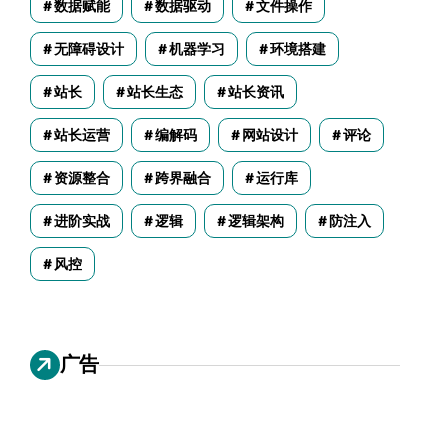
数据赋能
数据驱动
文件操作
无障碍设计
机器学习
环境搭建
站长
站长生态
站长资讯
站长运营
编解码
网站设计
评论
资源整合
跨界融合
运行库
进阶实战
逻辑
逻辑架构
防注入
风控
广告