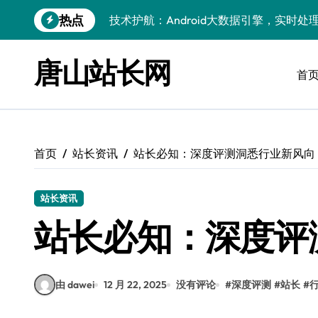
跳
热点
技术护航：Android大数据引擎，实时
转
到
技术赋能：科技筑基实时引擎，智驱大数
内
唐山站长网
容
首
技术破局：实时引擎赋能数据洪流，重塑
大数据架构下实时引擎优化：技术革新驱
技术赋能：实时数据处理引擎驱动企业大
首页
站长资讯
站长必知：深度评测洞悉行业新风向
大数据赋能运维：实时处理提效，精准调
技术赋能：构建高效实时引擎，驱动多媒
站长资讯
Go语言赋能大数据：实时引擎构建与科
站长必知：深度评
数据引擎科技赋能：实时处理驱动效能实
由 dawei
12 月 22, 2025
没有评论
#
深度评测
#
站长
#