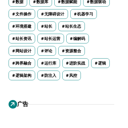
数据
数据库
数据赋能
数据驱动
文件操作
无障碍设计
机器学习
环境搭建
站长
站长生态
站长资讯
站长运营
编解码
网站设计
评论
资源整合
跨界融合
运行库
进阶实战
逻辑
逻辑架构
防注入
风控
广告