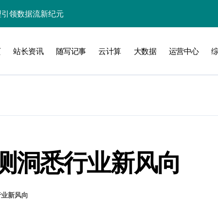
处理引领数据流新纪元
据秒级决策响应
页
站长资讯
随写记事
云计算
大数据
运营中心
大数据处理新科技
动数据处理效能跃升
数据科技新飞跃
控信息流
体大数据处理革新
技驱动的性能优化术
测洞悉行业新风向
现飞跃增长
行业新风向