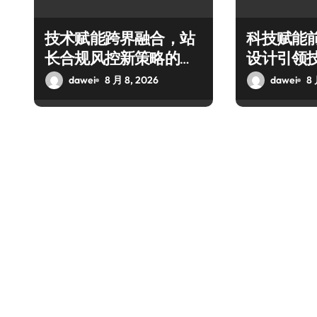
技术赋能跨界融合，站
科技赋能
长合规风控新策略的科
设计引领
技破局之道
融合新潮
dawei
8 月 8, 2026
dawei
8 