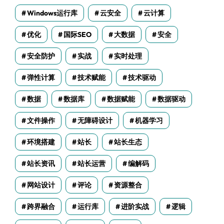
Windows运行库
云安全
云计算
优化
国际SEO
大数据
安全
安全防护
实战
实时处理
弹性计算
技术赋能
技术驱动
数据
数据库
数据赋能
数据驱动
文件操作
无障碍设计
机器学习
环境搭建
站长
站长生态
站长资讯
站长运营
编解码
网站设计
评论
资源整合
跨界融合
运行库
进阶实战
逻辑