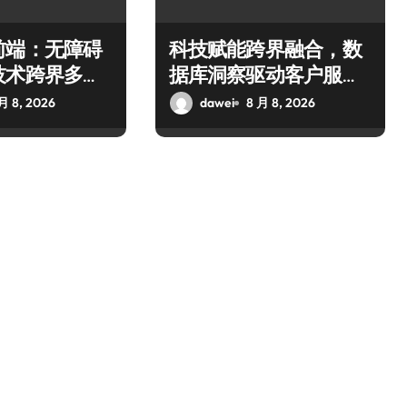
前端：无障碍
科技赋能跨界融合，数
技术跨界多元
据库洞察驱动客户服务
新升级
月 8, 2026
dawei
8 月 8, 2026