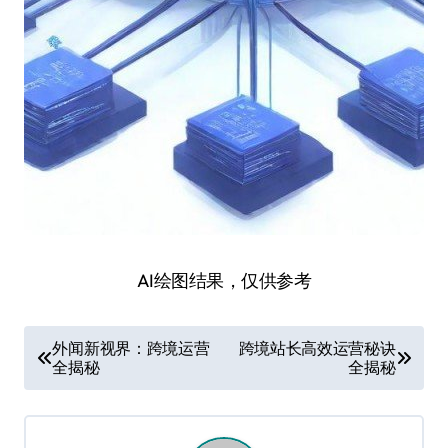
AI绘图结果，仅供参考
文
外闻新视界：跨境运营
跨境站长高效运营秘诀
全揭秘
全揭秘
章
导
航