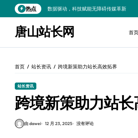
跳
热点
VR跨界融合新趋势：站长资源全攻略
转
到
数据驱动传媒革新：Android站长资讯全
内
唐山站长网
容
首
云计算弹性架构：智能资源调配揭秘
数据驱动传媒革新：交互优化实战解析
弹性计算架构下云客户端优化实践
首页
站长资讯
跨境新策助力站长高效拓界
数据驱动下的传媒生态量子跃迁
评论区掘金：技术站长内核提炼术
站长资讯
数据驱动创新：科技赋能传媒增长
跨境新策助力站长
云安全护航传媒数据新趋势
由 dawei
12 月 23, 2025
没有评论