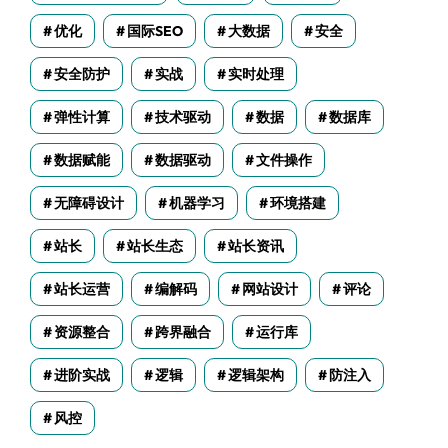
优化
国际SEO
大数据
安全
安全防护
实战
实时处理
弹性计算
技术驱动
数据
数据库
数据赋能
数据驱动
文件操作
无障碍设计
机器学习
环境搭建
站长
站长生态
站长资讯
站长运营
编解码
网站设计
评论
资源整合
跨界融合
运行库
进阶实战
逻辑
逻辑架构
防注入
风控