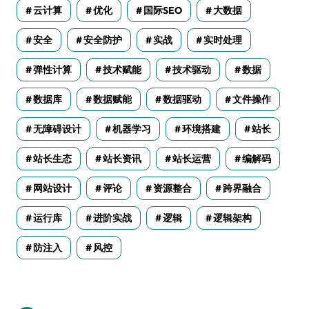
云计算
优化
国际SEO
大数据
安全
安全防护
实战
实时处理
弹性计算
技术赋能
技术驱动
数据
数据库
数据赋能
数据驱动
文件操作
无障碍设计
机器学习
环境搭建
站长
站长生态
站长资讯
站长运营
编解码
网站设计
评论
资源整合
跨界融合
运行库
进阶实战
逻辑
逻辑架构
防注入
风控