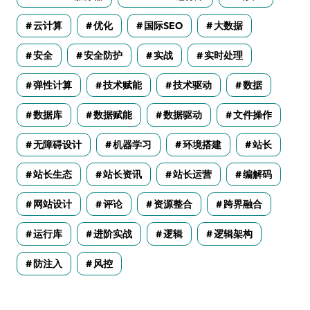
云计算
优化
国际SEO
大数据
安全
安全防护
实战
实时处理
弹性计算
技术赋能
技术驱动
数据
数据库
数据赋能
数据驱动
文件操作
无障碍设计
机器学习
环境搭建
站长
站长生态
站长资讯
站长运营
编解码
网站设计
评论
资源整合
跨界融合
运行库
进阶实战
逻辑
逻辑架构
防注入
风控