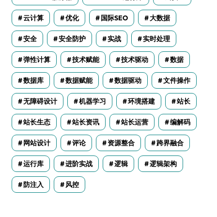
云计算
优化
国际SEO
大数据
安全
安全防护
实战
实时处理
弹性计算
技术赋能
技术驱动
数据
数据库
数据赋能
数据驱动
文件操作
无障碍设计
机器学习
环境搭建
站长
站长生态
站长资讯
站长运营
编解码
网站设计
评论
资源整合
跨界融合
运行库
进阶实战
逻辑
逻辑架构
防注入
风控