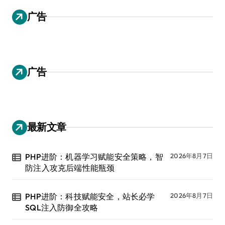
广告
广告
最新文章
PHP进阶：机器学习赋能安全策略，智
2026年8月7日
防注入攻克后端性能瓶颈
PHP进阶：科技赋能安全，站长必学
2026年8月7日
SQL注入防御全攻略