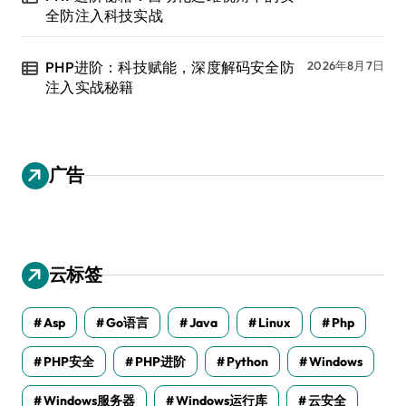
全防注入科技实战
PHP进阶：科技赋能，深度解码安全防
2026年8月7日
注入实战秘籍
广告
云标签
Asp
Go语言
Java
Linux
Php
PHP安全
PHP进阶
Python
Windows
Windows服务器
Windows运行库
云安全