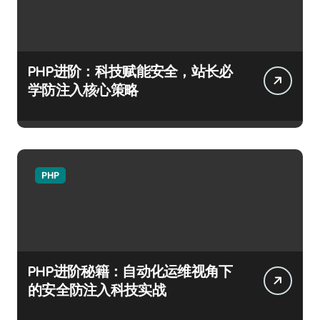
PHP进阶：科技赋能安全，站长必
学防注入核心策略
PHP
PHP进阶秘籍：自动化运维视角下
的安全防注入科技实战