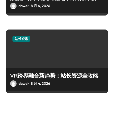
dawei
8 月 4, 2026
站长资讯
VR跨界融合新趋势：站长资源全攻略
dawei
8 月 4, 2026