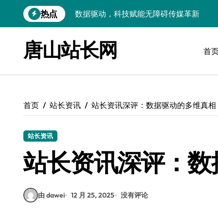
跳
热点
VR跨界融合新趋势：站长资源全攻略
转
到
数据驱动传媒革新：Android站长资讯全
内
唐山站长网
容
首
云计算弹性架构：智能资源调配揭秘
数据驱动传媒革新：交互优化实战解析
弹性计算架构下云客户端优化实践
首页
站长资讯
站长资讯深评：数据驱动的多维真相
数据驱动下的传媒生态量子跃迁
评论区掘金：技术站长内核提炼术
站长资讯
数据驱动创新：科技赋能传媒增长
站长资讯深评：数
云安全护航传媒数据新趋势
由 dawei
12 月 25, 2025
没有评论