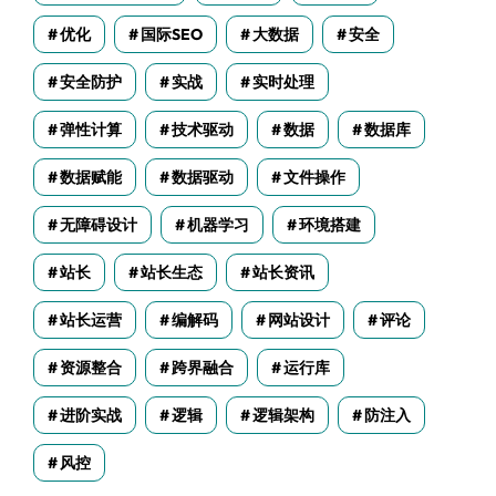
优化
国际SEO
大数据
安全
安全防护
实战
实时处理
弹性计算
技术驱动
数据
数据库
数据赋能
数据驱动
文件操作
无障碍设计
机器学习
环境搭建
站长
站长生态
站长资讯
站长运营
编解码
网站设计
评论
资源整合
跨界融合
运行库
进阶实战
逻辑
逻辑架构
防注入
风控