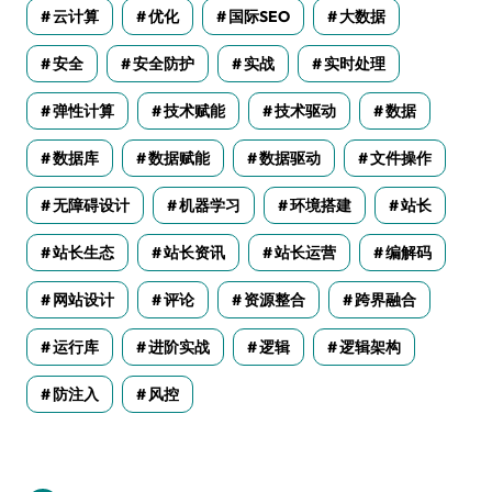
云计算
优化
国际SEO
大数据
安全
安全防护
实战
实时处理
弹性计算
技术赋能
技术驱动
数据
数据库
数据赋能
数据驱动
文件操作
无障碍设计
机器学习
环境搭建
站长
站长生态
站长资讯
站长运营
编解码
网站设计
评论
资源整合
跨界融合
运行库
进阶实战
逻辑
逻辑架构
防注入
风控