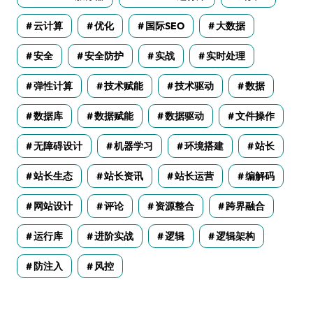
云计算
优化
国际SEO
大数据
安全
安全防护
实战
实时处理
弹性计算
技术赋能
技术驱动
数据
数据库
数据赋能
数据驱动
文件操作
无障碍设计
机器学习
环境搭建
站长
站长生态
站长资讯
站长运营
编解码
网站设计
评论
资源整合
跨界融合
运行库
进阶实战
逻辑
逻辑架构
防注入
风控