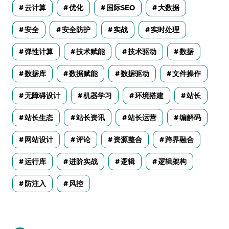
云计算
优化
国际SEO
大数据
安全
安全防护
实战
实时处理
弹性计算
技术赋能
技术驱动
数据
数据库
数据赋能
数据驱动
文件操作
无障碍设计
机器学习
环境搭建
站长
站长生态
站长资讯
站长运营
编解码
网站设计
评论
资源整合
跨界融合
运行库
进阶实战
逻辑
逻辑架构
防注入
风控