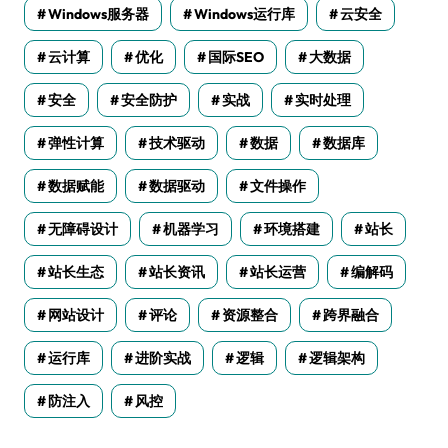
Windows服务器
Windows运行库
云安全
云计算
优化
国际SEO
大数据
安全
安全防护
实战
实时处理
弹性计算
技术驱动
数据
数据库
数据赋能
数据驱动
文件操作
无障碍设计
机器学习
环境搭建
站长
站长生态
站长资讯
站长运营
编解码
网站设计
评论
资源整合
跨界融合
运行库
进阶实战
逻辑
逻辑架构
防注入
风控