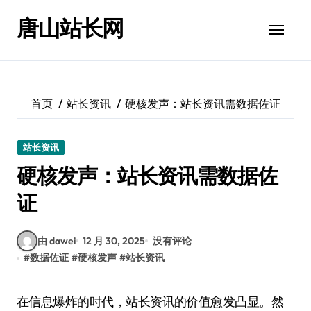
跳
唐山站长网
转
到
内
容
首页
站长资讯
硬核发声：站长资讯需数据佐证
站长资讯
硬核发声：站长资讯需数据佐
证
由 dawei
12 月 30, 2025
没有评论
#
数据佐证
#
硬核发声
#
站长资讯
在信息爆炸的时代，站长资讯的价值愈发凸显。然