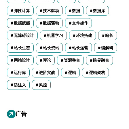
弹性计算
技术驱动
数据
数据库
数据赋能
数据驱动
文件操作
无障碍设计
机器学习
环境搭建
站长
站长生态
站长资讯
站长运营
编解码
网站设计
评论
资源整合
跨界融合
运行库
进阶实战
逻辑
逻辑架构
防注入
风控
广告