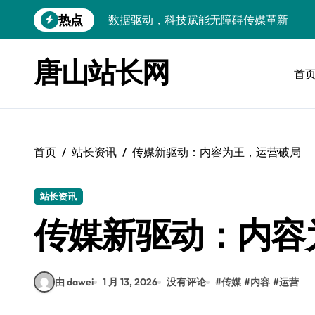
跳
热点
VR跨界融合新趋势：站长资源全攻略
转
到
数据驱动传媒革新：Android站长资讯全
内
唐山站长网
容
首
云计算弹性架构：智能资源调配揭秘
数据驱动传媒革新：交互优化实战解析
弹性计算架构下云客户端优化实践
首页
站长资讯
传媒新驱动：内容为王，运营破局
数据驱动下的传媒生态量子跃迁
评论区掘金：技术站长内核提炼术
站长资讯
数据驱动创新：科技赋能传媒增长
传媒新驱动：内容
云安全护航传媒数据新趋势
由 dawei
1 月 13, 2026
没有评论
#
传媒
#
内容
#
运营