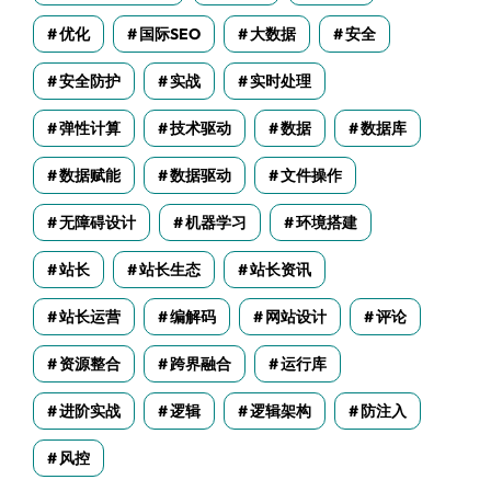
优化
国际SEO
大数据
安全
安全防护
实战
实时处理
弹性计算
技术驱动
数据
数据库
数据赋能
数据驱动
文件操作
无障碍设计
机器学习
环境搭建
站长
站长生态
站长资讯
站长运营
编解码
网站设计
评论
资源整合
跨界融合
运行库
进阶实战
逻辑
逻辑架构
防注入
风控