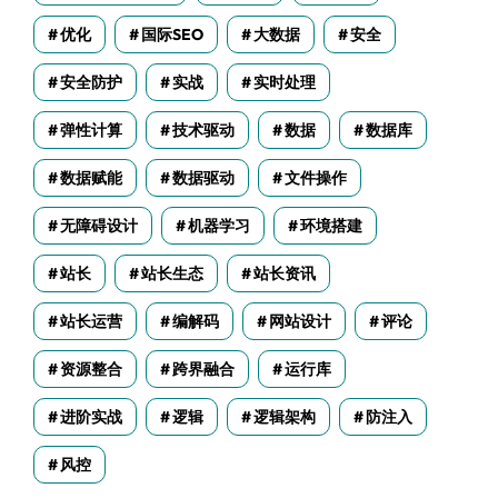
优化
国际SEO
大数据
安全
安全防护
实战
实时处理
弹性计算
技术驱动
数据
数据库
数据赋能
数据驱动
文件操作
无障碍设计
机器学习
环境搭建
站长
站长生态
站长资讯
站长运营
编解码
网站设计
评论
资源整合
跨界融合
运行库
进阶实战
逻辑
逻辑架构
防注入
风控