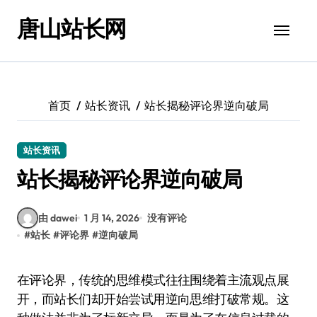
跳
唐山站长网
转
到
内
容
首页
站长资讯
站长揭秘评论界逆向破局
站长资讯
站长揭秘评论界逆向破局
由 dawei
1 月 14, 2026
没有评论
#
站长
#
评论界
#
逆向破局
在评论界，传统的思维模式往往围绕着主流观点展
开，而站长们却开始尝试用逆向思维打破常规。这