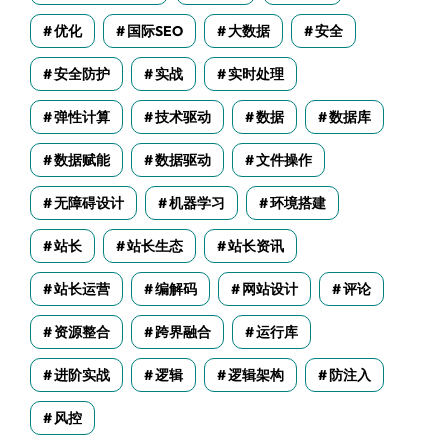
优化
国际SEO
大数据
安全
安全防护
实战
实时处理
弹性计算
技术驱动
数据
数据库
数据赋能
数据驱动
文件操作
无障碍设计
机器学习
环境搭建
站长
站长生态
站长资讯
站长运营
编解码
网站设计
评论
资源整合
跨界融合
运行库
进阶实战
逻辑
逻辑架构
防注入
风控