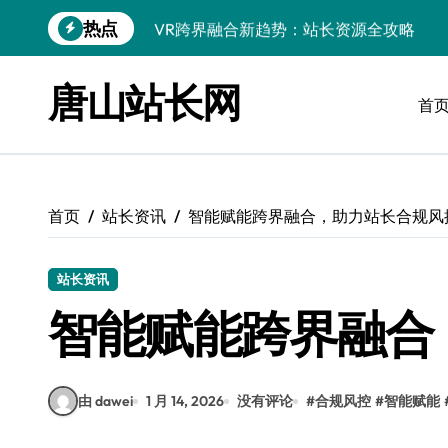
跳
热点
VR跨界融合新趋势：站长资源全攻略
转
到
数据驱动传媒革新：Android站长资讯全
内
唐山站长网
容
首
云计算弹性架构：智能资源调配揭秘
数据驱动传媒革新：交互优化实战解析
弹性计算架构下云客户端优化实践
首页
站长资讯
智能赋能跨界融合，助力站长合规风
数据驱动下的传媒生态量子跃迁
评论区掘金：技术站长内核提炼术
站长资讯
数据驱动创新：科技赋能传媒增长
智能赋能跨界融合
云安全护航传媒数据新趋势
由 dawei
1 月 14, 2026
没有评论
#
合规风控
#
智能赋能