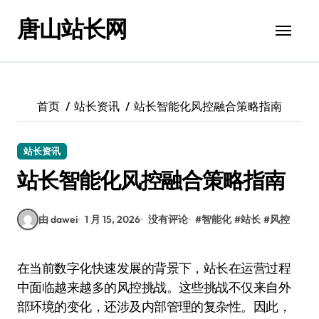
跳
唐山站长网
转
到
内
容
首页
站长资讯
站长智能化风控融合策略指南
站长资讯
站长智能化风控融合策略指南
由 dawei
1 月 15, 2026
没有评论
#
智能化
#
站长
#
风控
在当前数字化快速发展的背景下，站长在运营过程
中面临越来越多的风控挑战。这些挑战不仅来自外
部环境的变化，还涉及内部管理的复杂性。因此，