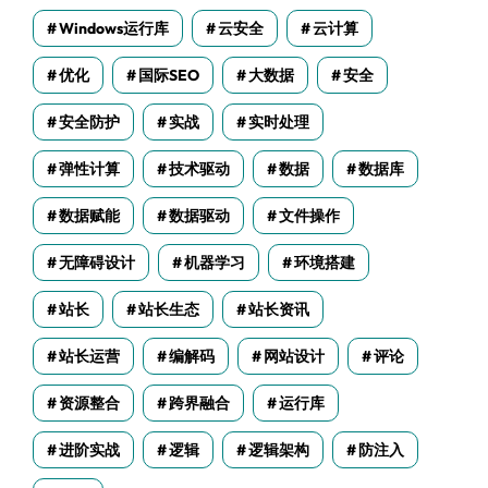
Windows运行库
云安全
云计算
优化
国际SEO
大数据
安全
安全防护
实战
实时处理
弹性计算
技术驱动
数据
数据库
数据赋能
数据驱动
文件操作
无障碍设计
机器学习
环境搭建
站长
站长生态
站长资讯
站长运营
编解码
网站设计
评论
资源整合
跨界融合
运行库
进阶实战
逻辑
逻辑架构
防注入