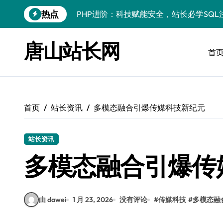
跳
热点
转
PHP进阶：科技赋能安全，站长必学防注
到
PHP进阶秘籍：自动化运维视角下的安全
内
唐山站长网
容
首
PHP进阶：科技赋能，深度解码安全防注
云安全护航传媒数据新趋势
数据驱动，科技赋能无障碍传媒革新
首页
站长资讯
多模态融合引爆传媒科技新纪元
VR跨界融合新趋势：站长资源全攻略
数据驱动传媒革新：Android站长资讯全
站长资讯
多模态融合引爆传
云计算弹性架构：智能资源调配揭秘
PHP进阶：机器学习赋能安全策略，智防
由 dawei
1 月 23, 2026
没有评论
#
传媒科技
#
多模态融