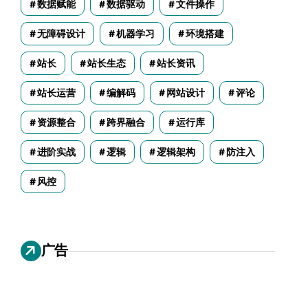
数据赋能
数据驱动
文件操作
无障碍设计
机器学习
环境搭建
站长
站长生态
站长资讯
站长运营
编解码
网站设计
评论
资源整合
跨界融合
运行库
进阶实战
逻辑
逻辑架构
防注入
风控
广告