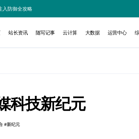
入核心策略
防注入科技实战
页
站长资讯
随写记事
云计算
大数据
运营中心
入实战秘籍
攻略
媒科技新纪元
注入攻克后端性能瓶颈
合
#
新纪元