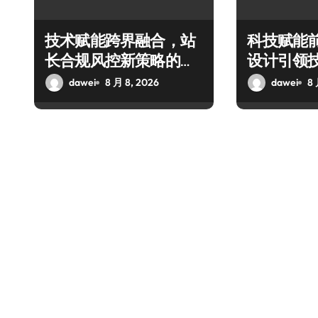
技术赋能跨界融合，站
科技赋能
长合规风控新策略的科
设计引领
技破局之道
融合新潮
dawei
8 月 8, 2026
dawei
8 