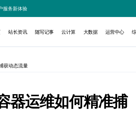
处理引领数据流新纪元
据秒级决策响应
页
站长资讯
随写记事
云计算
大数据
运营中心
大数据处理新科技
动数据处理效能跃升
数据科技新飞跃
捕获动态流量
控信息流
体大数据处理革新
技驱动的性能优化术
容器运维如何精准捕
现飞跃增长