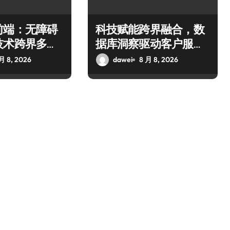
前端：无障碍
科技赋能跨界融合，数
技术跨界多元
据库洞察驱动客户服务
新升级
月 8, 2026
dawei
8 月 8, 2026