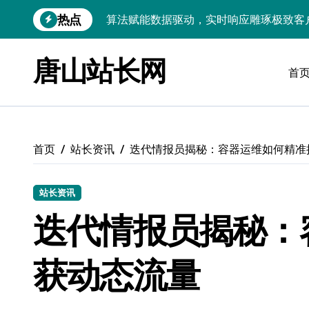
跳
热点
技术护航：Android大数据引擎，实时
转
到
技术赋能：科技筑基实时引擎，智驱大数
内
唐山站长网
容
首
技术破局：实时引擎赋能数据洪流，重塑
大数据架构下实时引擎优化：技术革新驱
技术赋能：实时数据处理引擎驱动企业大
首页
站长资讯
迭代情报员揭秘：容器运维如何精准
大数据赋能运维：实时处理提效，精准调
技术赋能：构建高效实时引擎，驱动多媒
站长资讯
Go语言赋能大数据：实时引擎构建与科
迭代情报员揭秘：
数据引擎科技赋能：实时处理驱动效能实
获动态流量