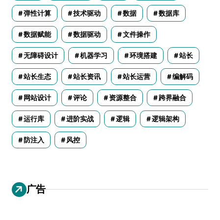
弹性计算
技术驱动
数据
数据库
数据赋能
数据驱动
文件操作
无障碍设计
机器学习
环境搭建
站长
站长生态
站长资讯
站长运营
编解码
网站设计
评论
资源整合
跨界融合
运行库
进阶实战
逻辑
逻辑架构
防注入
风控
广告