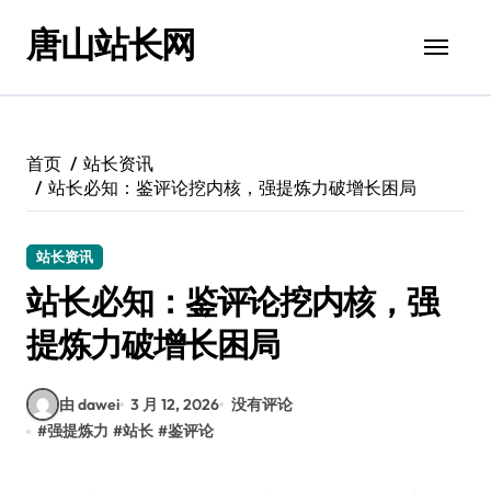
跳
唐山站长网
转
到
内
容
首页
站长资讯
站长必知：鉴评论挖内核，强提炼力破增长困局
站长资讯
站长必知：鉴评论挖内核，强
提炼力破增长困局
由 dawei
3 月 12, 2026
没有评论
#
强提炼力
#
站长
#
鉴评论