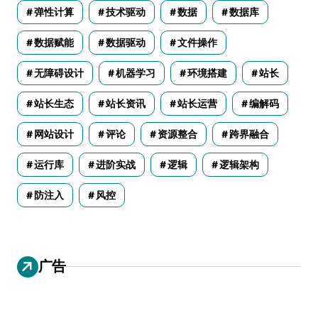
弹性计算
技术驱动
数据
数据库
数据赋能
数据驱动
文件操作
无障碍设计
机器学习
环境搭建
站长
站长生态
站长资讯
站长运营
编解码
网站设计
评论
资源整合
跨界融合
运行库
进阶实战
逻辑
逻辑架构
防注入
风控
广告