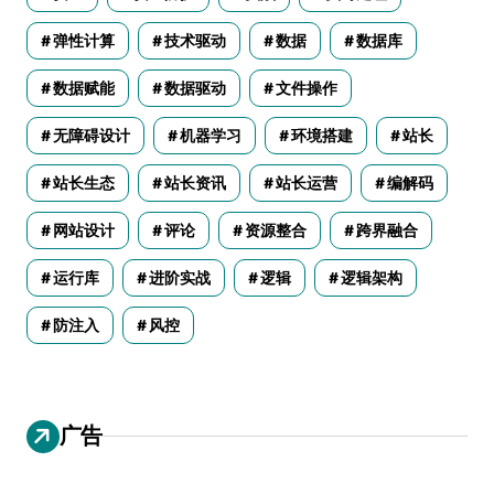
弹性计算
技术驱动
数据
数据库
数据赋能
数据驱动
文件操作
无障碍设计
机器学习
环境搭建
站长
站长生态
站长资讯
站长运营
编解码
网站设计
评论
资源整合
跨界融合
运行库
进阶实战
逻辑
逻辑架构
防注入
风控
广告