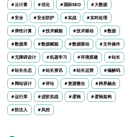
云计算
优化
国际SEO
大数据
安全
安全防护
实战
实时处理
弹性计算
技术赋能
技术驱动
数据
数据库
数据赋能
数据驱动
文件操作
无障碍设计
机器学习
环境搭建
站长
站长生态
站长资讯
站长运营
编解码
网站设计
评论
资源整合
跨界融合
运行库
进阶实战
逻辑
逻辑架构
防注入
风控