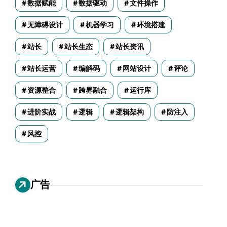
数据赋能
数据驱动
文件操作
无障碍设计
机器学习
环境搭建
站长
站长生态
站长资讯
站长运营
编解码
网站设计
评论
资源整合
跨界融合
运行库
进阶实战
逻辑
逻辑架构
防注入
风控
广告