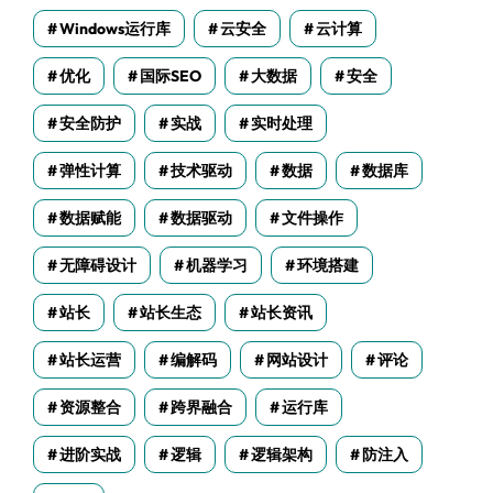
Windows运行库
云安全
云计算
优化
国际SEO
大数据
安全
安全防护
实战
实时处理
弹性计算
技术驱动
数据
数据库
数据赋能
数据驱动
文件操作
无障碍设计
机器学习
环境搭建
站长
站长生态
站长资讯
站长运营
编解码
网站设计
评论
资源整合
跨界融合
运行库
进阶实战
逻辑
逻辑架构
防注入