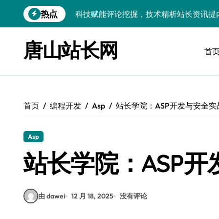
跳
热点
科技赋能评论挖掘，技术精析站长资讯提
转
到
量子科技赋能：深度解析评论，智效提升
内
唐山站长网
容
首
评论区数据赋能内核革新：架构师科技提
技术赋能新内核：科技驱动评论管理，精
技术赋能：智能挖掘评论价值，科技强化
首页
编程开发
Asp
站长学院：ASP开发与安全实
鸿蒙内核技术深探：借评论之眼，炼开发
科技赋能营销：安全专家支招，强化评论
Asp
评论数据深挖掘，技术内核赋能资讯提炼
站长学院：ASP开
高并发视角下：评论区数据掘金内核解密
由 dawei
12 月 18, 2025
没有评论