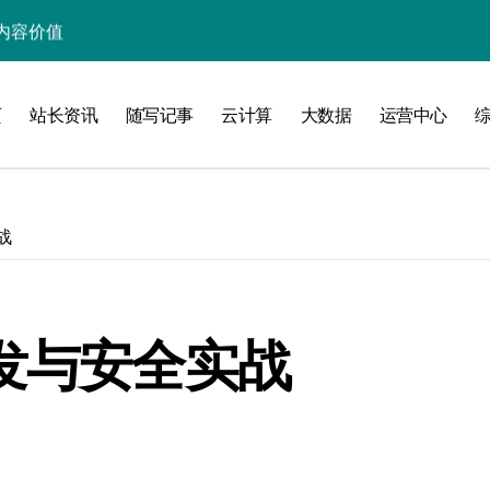
内容价值
站长资讯核心价值
页
站长资讯
随写记事
云计算
大数据
运营中心
炼突破新路径
炼内容艺术新境
站内内容核心
战
者科技提炼硬功
区智滤护安全
新范式
发与安全实战
与极速提炼术