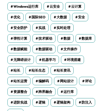
Windows运行库
云安全
云计算
优化
国际SEO
大数据
安全
安全防护
实战
实时处理
弹性计算
技术驱动
数据
数据库
数据赋能
数据驱动
文件操作
无障碍设计
机器学习
环境搭建
站长
站长生态
站长资讯
站长运营
编解码
网站设计
评论
资源整合
跨界融合
运行库
进阶实战
逻辑
逻辑架构
防注入