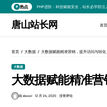
跳
热点
PHP进阶：科技赋能安全，站长必学防注
转
到
PHP进阶秘籍：自动化运维视角下的安全
内
唐山站长网
容
首
PHP进阶：科技赋能，深度解码安全防注
云安全护航传媒数据新趋势
数据驱动，科技赋能无障碍传媒革新
首页
大数据
大数据赋能精准营销，提升访问与转化
VR跨界融合新趋势：站长资源全攻略
数据驱动传媒革新：Android站长资讯全
大数据
云计算弹性架构：智能资源调配揭秘
大数据赋能精准营
PHP进阶：机器学习赋能安全策略，智防
由 dawei
12 月 24, 2025
没有评论