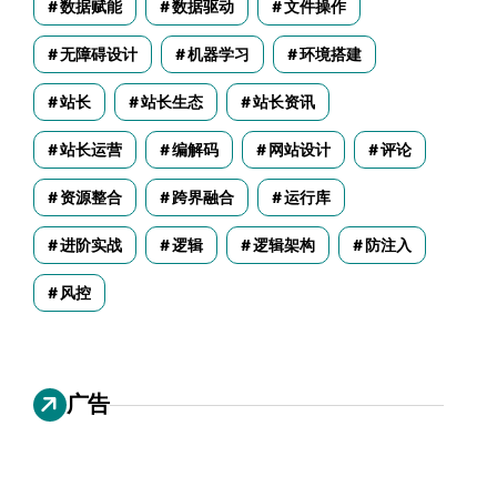
数据赋能
数据驱动
文件操作
无障碍设计
机器学习
环境搭建
站长
站长生态
站长资讯
站长运营
编解码
网站设计
评论
资源整合
跨界融合
运行库
进阶实战
逻辑
逻辑架构
防注入
风控
广告