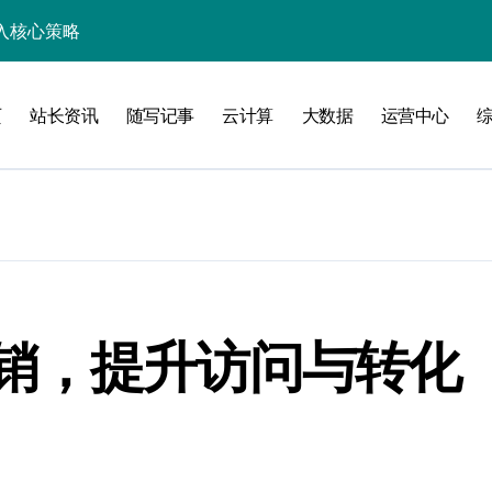
入核心策略
防注入科技实战
页
站长资讯
随写记事
云计算
大数据
运营中心
入实战秘籍
攻略
销，提升访问与转化
注入攻克后端性能瓶颈