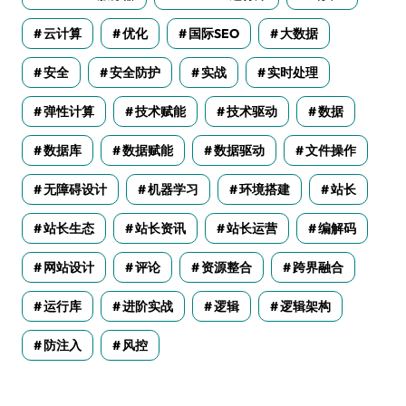
云计算
优化
国际SEO
大数据
安全
安全防护
实战
实时处理
弹性计算
技术赋能
技术驱动
数据
数据库
数据赋能
数据驱动
文件操作
无障碍设计
机器学习
环境搭建
站长
站长生态
站长资讯
站长运营
编解码
网站设计
评论
资源整合
跨界融合
运行库
进阶实战
逻辑
逻辑架构
防注入
风控