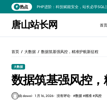
跳
热点
PHP进阶：科技赋能安全，站长必学防注
转
到
PHP进阶秘籍：自动化运维视角下的安全
内
唐山站长网
容
首
PHP进阶：科技赋能，深度解码安全防注
云安全护航传媒数据新趋势
数据驱动，科技赋能无障碍传媒革新
首页
大数据
数据筑基强风控，精准护航新征程
VR跨界融合新趋势：站长资源全攻略
数据驱动传媒革新：Android站长资讯全
大数据
云计算弹性架构：智能资源调配揭秘
数据筑基强风控，
PHP进阶：机器学习赋能安全策略，智防
由 dawei
1 月 16, 2026
没有评论
#
数据
#
精准
#
风控