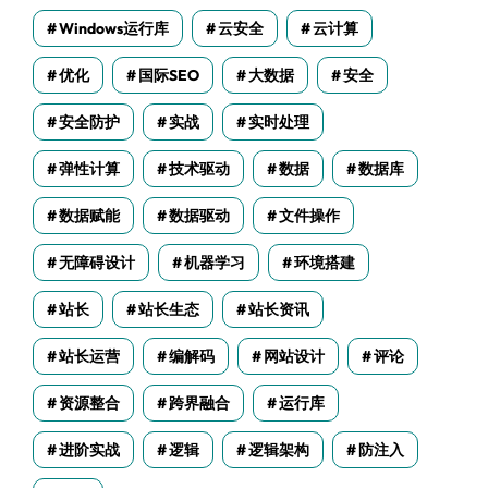
Windows运行库
云安全
云计算
优化
国际SEO
大数据
安全
安全防护
实战
实时处理
弹性计算
技术驱动
数据
数据库
数据赋能
数据驱动
文件操作
无障碍设计
机器学习
环境搭建
站长
站长生态
站长资讯
站长运营
编解码
网站设计
评论
资源整合
跨界融合
运行库
进阶实战
逻辑
逻辑架构
防注入