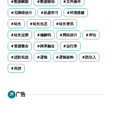
数据赋能
数据驱动
文件操作
无障碍设计
机器学习
环境搭建
站长
站长生态
站长资讯
站长运营
编解码
网站设计
评论
资源整合
跨界融合
运行库
进阶实战
逻辑
逻辑架构
防注入
风控
广告