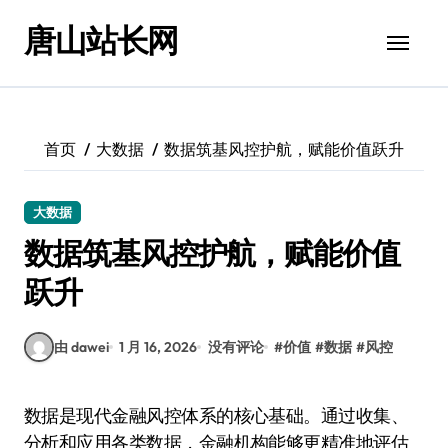
跳
唐山站长网
转
到
内
容
首页
大数据
数据筑基风控护航，赋能价值跃升
大数据
数据筑基风控护航，赋能价值
跃升
由 dawei
1 月 16, 2026
没有评论
#
价值
#
数据
#
风控
数据是现代金融风控体系的核心基础。通过收集、
分析和应用各类数据，金融机构能够更精准地评估