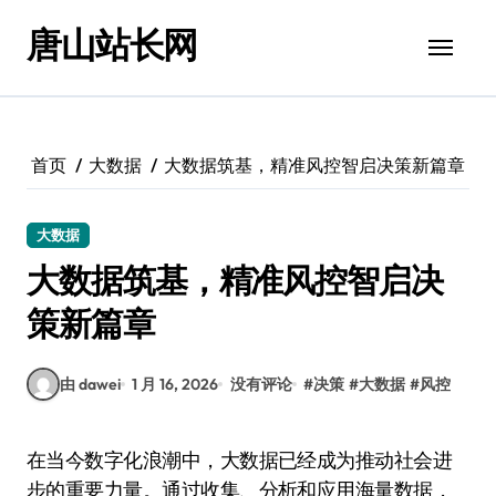
跳
唐山站长网
转
到
内
容
首页
大数据
大数据筑基，精准风控智启决策新篇章
大数据
大数据筑基，精准风控智启决
策新篇章
由 dawei
1 月 16, 2026
没有评论
#
决策
#
大数据
#
风控
在当今数字化浪潮中，大数据已经成为推动社会进
步的重要力量。通过收集、分析和应用海量数据，