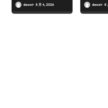
dawei
8 月 4, 2026
dawei
8 