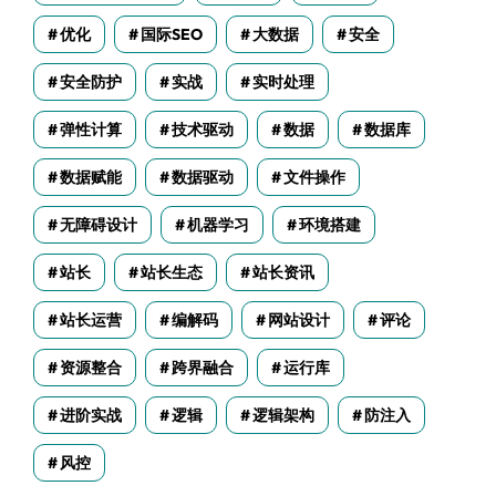
优化
国际SEO
大数据
安全
安全防护
实战
实时处理
弹性计算
技术驱动
数据
数据库
数据赋能
数据驱动
文件操作
无障碍设计
机器学习
环境搭建
站长
站长生态
站长资讯
站长运营
编解码
网站设计
评论
资源整合
跨界融合
运行库
进阶实战
逻辑
逻辑架构
防注入
风控