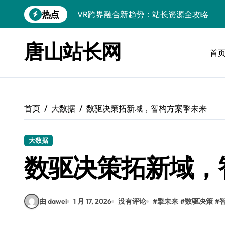
跳
热点
VR跨界融合新趋势：站长资源全攻略
转
到
数据驱动传媒革新：Android站长资讯全
内
唐山站长网
容
首
云计算弹性架构：智能资源调配揭秘
数据驱动传媒革新：交互优化实战解析
弹性计算架构下云客户端优化实践
首页
大数据
数驱决策拓新域，智构方案擎未来
数据驱动下的传媒生态量子跃迁
评论区掘金：技术站长内核提炼术
大数据
数据驱动创新：科技赋能传媒增长
数驱决策拓新域，
云安全护航传媒数据新趋势
由 dawei
1 月 17, 2026
没有评论
#
擎未来
#
数驱决策
#