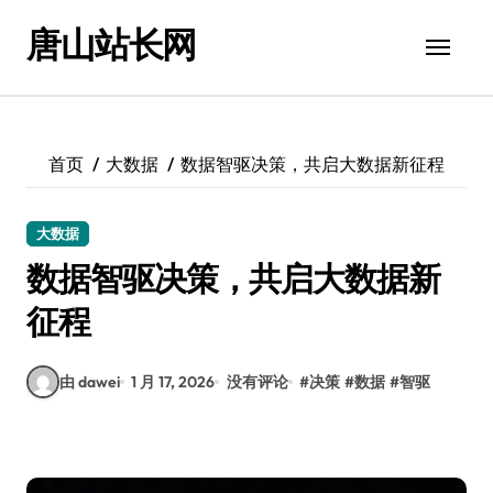
跳
唐山站长网
转
到
内
容
首页
大数据
数据智驱决策，共启大数据新征程
大数据
数据智驱决策，共启大数据新
征程
由 dawei
1 月 17, 2026
没有评论
#
决策
#
数据
#
智驱